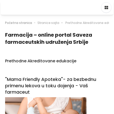
Idi na glavni sadržaj
Početna stranica
Stranice sajta
Prethodne Akreditovane eduka
Farmacija – online portal Saveza
farmaceutskih udruženja Srbije
Prethodne Akreditovane edukacije
"Mama Friendly Apoteka"- za bezbednu
primenu lekova u toku dojenja - Vaš
farmaceut